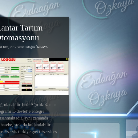
antar Tartım
tomasyonu
ül 18th, 2017 Yazar
Erdoğan ÖZKAYA
ğrulanabilir Brüt Ağırlık Kantar
ogramı E-devlet’e entegre
lışanmaktadır. aynı zamanda
hasebe, stok da kullanılabilir.
ps://servis.turkiye.gov.tr/services