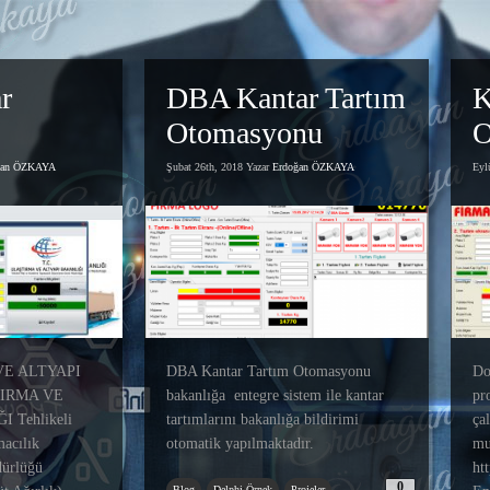
r
DBA Kantar Tartım
K
Otomasyonu
O
ğan ÖZKAYA
Şubat 26th, 2018 Yazar
Erdoğan ÖZKAYA
Eyl
VE ALTYAPI
DBA Kantar Tartım Otomasyonu
Do
IRMA VE
bakanlığa entegre sistem ile kantar
pr
 Tehlikeli
tartımlarını bakanlığa bildirimi
ça
acılık
otomatik yapılmaktadır.
mu
ürlüğü
htt
0
Blog
Delphi Örnek
Projeler