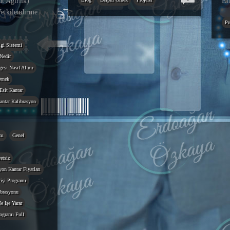
 Ağırlık)
En
etkilendirme
Pr
gi Sistemi
Nedir
esi Nasıl Alınır
rnek
Esit Kantar
antar Kalibrasyon
mı
Genel
etsiz
on Kantar Fiyatları
işi Programı
ibrasyonu
e Işe Yarar
ogramı Full