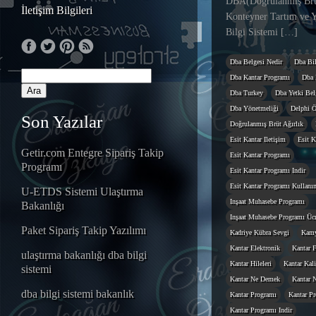
DBA(Doğrulanmış Brüt
İletişim Bilgileri
Konteyner Tartım ve Y
Bilgi Sistemi […]
Dba Belgesi Nedir
Dba Bil
Dba Kantar Programı
Dba 
Dba Turkey
Dba Yetki Belg
Dba Yönetmeliği
Delphi Ö
Son Yazılar
Doğrulanmış Brüt Ağırlık
Esit Kantar Iletişim
Esit K
Getir.com Entegre Sipariş Takip
Esit Kantar Programı
Programı
Esit Kantar Programı Indir
Esit Kantar Programı Kullanı
U-ETDS Sistemi Ulaştırma
Inşaat Muhasebe Programı
Bakanlığı
Inşaat Muhasebe Programı Ücr
Paket Sipariş Takip Yazılımı
Kadriye Kübra Sevgi
Kamy
Kantar Elektronik
Kantar F
ulaştırma bakanlığı dba bilgi
Kantar Hileleri
Kantar Kal
sistemi
Kantar Ne Demek
Kantar N
dba bilgi sistemi bakanlık
Kantar Programı
Kantar Pr
Kantar Programı Indir