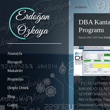
Archives
DBA Kanta
Programı
Haziran 23rd, 2019 Yazar
Erdo
Anasayfa
Biyografi
Makaleler
Projelerim
T.C. ULAŞTIRMA 
Delphi Örnek
BAKANLIĞI ULAŞT
ALTYAPI BAKANLIĞI
Blog
Mal ve Kombine Taşım
Galeri
Düzenleme Genel Müd