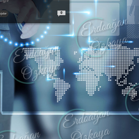
tegre
0
ojeler