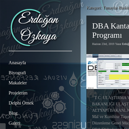
Kategori: Tunaylar Baskü
DBA Kanta
Programı
Haziran 23rd, 2019 Yazar
Erdo
Anasayfa
Biyografi
Makaleler
Projelerim
T.C. ULAŞTIRMA 
Delphi Örnek
BAKANLIĞI ULAŞT
ALTYAPI BAKANLIĞI
Blog
Mal ve Kombine Taşım
Galeri
Düzenleme Genel Müd