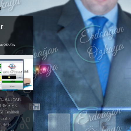
l
r
ğan ÖZKAYA
VE ALTYAPI
IRMA VE
 Tehlikeli
acılık
ürlüğü