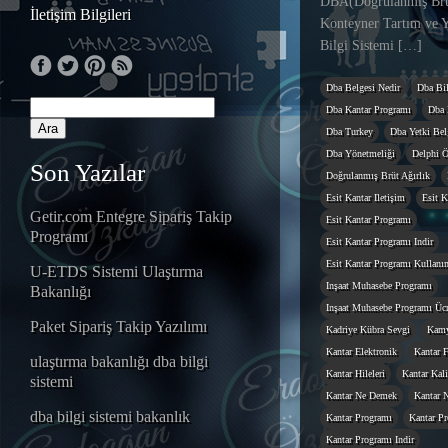
DBA(Doğrulanmış Brüt
İletişim Bilgileri
Konteyner Tartım ve Y
Bilgi Sistemi […]
Dba Belgesi Nedir
Dba Bil
Dba Kantar Programı
Dba 
Dba Turkey
Dba Yetki Belg
Dba Yönetmeliği
Delphi Ö
Son Yazılar
Doğrulanmış Brüt Ağırlık
Esit Kantar Iletişim
Esit K
Getir.com Entegre Sipariş Takip
Esit Kantar Programı
Programı
Esit Kantar Programı Indir
Esit Kantar Programı Kullanı
U-ETDS Sistemi Ulaştırma
Inşaat Muhasebe Programı
Bakanlığı
Inşaat Muhasebe Programı Ücr
Paket Sipariş Takip Yazılımı
Kadriye Kübra Sevgi
Kamy
Kantar Elektronik
Kantar F
ulaştırma bakanlığı dba bilgi
Kantar Hileleri
Kantar Kal
sistemi
Kantar Ne Demek
Kantar N
dba bilgi sistemi bakanlık
Kantar Programı
Kantar Pr
Kantar Programı Indir