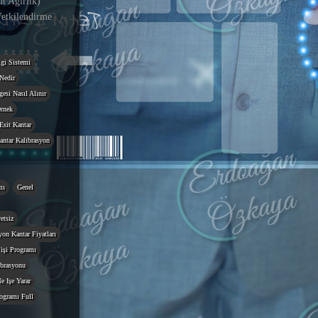
 Ağırlık)
etkilendirme
gi Sistemi
Nedir
esi Nasıl Alınır
rnek
Esit Kantar
antar Kalibrasyon
mı
Genel
etsiz
on Kantar Fiyatları
işi Programı
ibrasyonu
e Işe Yarar
ogramı Full