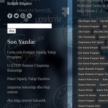
DBA(Doğrulanmış Brüt
İletişim Bilgileri
Konteyner Tartım ve Y
Bilgi Sistemi […]
Dba Belgesi Nedir
Dba Bil
Dba Kantar Programı
Dba 
Dba Turkey
Dba Yetki Belg
Dba Yönetmeliği
Delphi Ö
Son Yazılar
Doğrulanmış Brüt Ağırlık
Esit Kantar Iletişim
Esit K
Getir.com Entegre Sipariş Takip
Esit Kantar Programı
Programı
Esit Kantar Programı Indir
Esit Kantar Programı Kullanı
U-ETDS Sistemi Ulaştırma
Inşaat Muhasebe Programı
Bakanlığı
Inşaat Muhasebe Programı Ücr
Paket Sipariş Takip Yazılımı
Kadriye Kübra Sevgi
Kamy
Kantar Elektronik
Kantar F
ulaştırma bakanlığı dba bilgi
Kantar Hileleri
Kantar Kal
sistemi
Kantar Ne Demek
Kantar N
dba bilgi sistemi bakanlık
Kantar Programı
Kantar Pr
Kantar Programı Indir