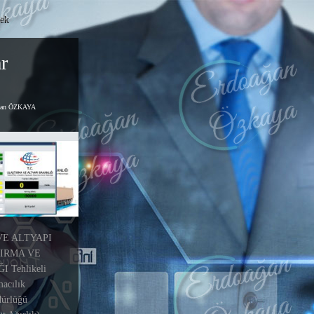
ek
r
ğan ÖZKAYA
VE ALTYAPI
IRMA VE
 Tehlikeli
acılık
ürlüğü