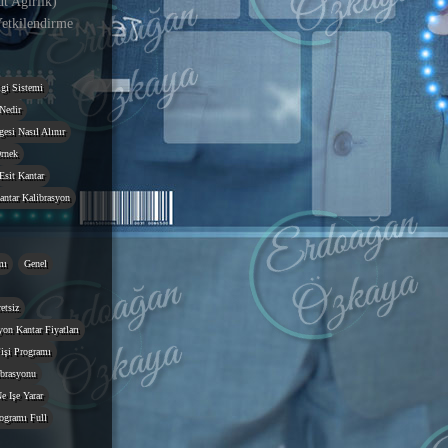
 Ağırlık)
etkilendirme
gi Sistemi
Nedir
esi Nasıl Alınır
rnek
Esit Kantar
antar Kalibrasyon
mı
Genel
etsiz
on Kantar Fiyatları
işi Programı
ibrasyonu
e Işe Yarar
ogramı Full