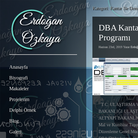
Kategori: Kantar Ne Dem
DBA Kanta
Programı
Haziran 23rd, 2019 Yazar
Erdo
Anasayfa
Biyografi
Makaleler
Projelerim
T.C. ULAŞTIRMA 
Delphi Örnek
BAKANLIĞI ULAŞT
ALTYAPI BAKANLIĞI
Blog
Mal ve Kombine Taşım
Galeri
Düzenleme Genel Müd