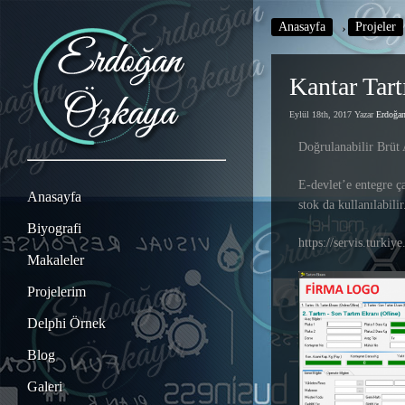
Anasayfa
›
Projeler
Kantar Tar
Eylül 18th, 2017 Yazar
Erdoğ
Doğrulanabilir Brüt
E-devlet’e entegre 
Anasayfa
stok da kullanılabilir
Biyografi
https://servis.turkiy
Makaleler
Projelerim
Delphi Örnek
Blog
Galeri