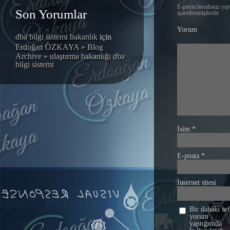
E-posta hesabınız ya
Son Yorumlar
işaretlenmişlerdir
Yorum
dba bilgi sistemi bakanlık
için
Erdoğan ÖZKAYA » Blog
Archive » ulaştırma bakanlığı dba
bilgi sistemi
İsim
*
E-posta
*
İnternet sitesi
Bir dahaki se
yorum
yaptığımda