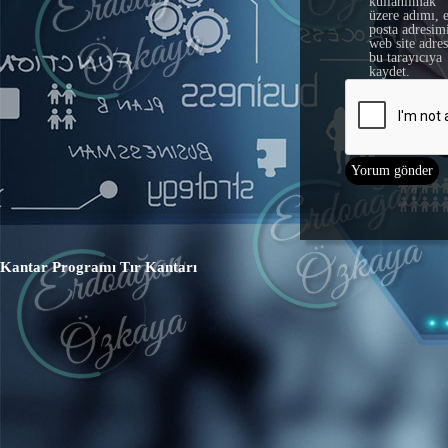
kullanılmak
üzere adımı, 
posta adresim
web site adre
bu tarayıcıya
kaydet.
Kantar Programı
Tır Kantarı