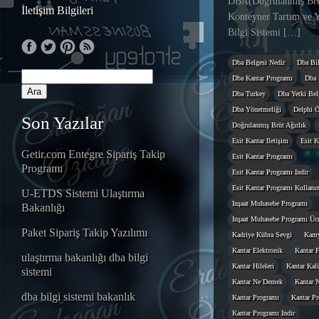
DBA(Doğrulanmış Brüt
İletişim Bilgileri
Konteyner Tartım ve Y
Bilgi Sistemi […]
Dba Belgesi Nedir
Dba Bil
Dba Kantar Programı
Dba 
Dba Turkey
Dba Yetki Belg
Dba Yönetmeliği
Delphi Ö
Son Yazılar
Doğrulanmış Brüt Ağırlık
Esit Kantar Iletişim
Esit K
Getir.com Entegre Sipariş Takip
Esit Kantar Programı
Programı
Esit Kantar Programı Indir
Esit Kantar Programı Kullanı
U-ETDS Sistemi Ulaştırma
Inşaat Muhasebe Programı
Bakanlığı
Inşaat Muhasebe Programı Ücr
Paket Sipariş Takip Yazılımı
Kadriye Kübra Sevgi
Kamy
Kantar Elektronik
Kantar F
ulaştırma bakanlığı dba bilgi
Kantar Hileleri
Kantar Kal
sistemi
Kantar Ne Demek
Kantar N
dba bilgi sistemi bakanlık
Kantar Programı
Kantar Pr
Kantar Programı Indir