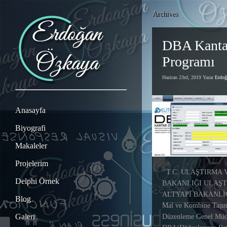
Archives
DBA Kanta
Programı
Haziran 23rd, 2019 Yazar
Erdo
Anasayfa
Biyografi
Makaleler
Projelerim
T.C. ULAŞTIRMA 
Delphi Örnek
BAKANLIĞI ULAŞT
ALTYAPI BAKANLIĞI
Blog
Mal ve Kombine Taşım
Galeri
Düzenleme Genel Müd