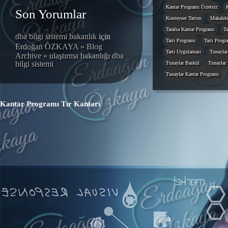
Kantar Programı Ücretsiz
Son Yorumlar
Konteyner Tartım
Makalele
Taralsa Kantar Programı
Ta
dba bilgi sistemi bakanlık
için
Tartı Programı
Tartı Progr
Erdoğan ÖZKAYA » Blog
Tartı Uygulaması
Tunaylar
Archive » ulaştırma bakanlığı dba
bilgi sistemi
Tunaylar Baskül
Tunaylar 
Tunaylar Kantar Programı
Kantar Programı
Tır Kantarı