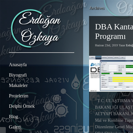
Archives
DBA Kanta
Programı
Haziran 23rd, 2019 Yazar
Erdo
Anasayfa
Biyografi
Makaleler
Projelerim
T.C. ULAŞTIRMA 
Delphi Örnek
BAKANLIĞI ULAŞT
ALTYAPI BAKANLIĞI
Blog
Mal ve Kombine Taşım
Galeri
Düzenleme Genel Müd