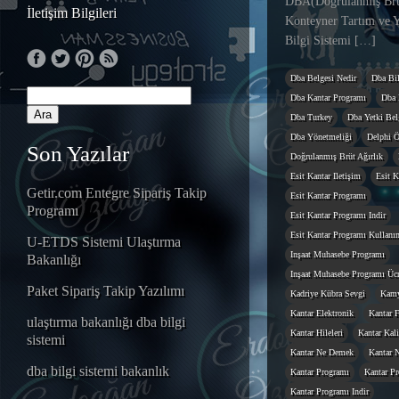
DBA(Doğrulanmış Brüt
İletişim Bilgileri
Konteyner Tartım ve Y
Bilgi Sistemi […]
Dba Belgesi Nedir
Dba Bil
Dba Kantar Programı
Dba 
Dba Turkey
Dba Yetki Belg
Dba Yönetmeliği
Delphi Ö
Son Yazılar
Doğrulanmış Brüt Ağırlık
Esit Kantar Iletişim
Esit K
Getir.com Entegre Sipariş Takip
Esit Kantar Programı
Programı
Esit Kantar Programı Indir
Esit Kantar Programı Kullanı
U-ETDS Sistemi Ulaştırma
Inşaat Muhasebe Programı
Bakanlığı
Inşaat Muhasebe Programı Ücr
Paket Sipariş Takip Yazılımı
Kadriye Kübra Sevgi
Kamy
Kantar Elektronik
Kantar F
ulaştırma bakanlığı dba bilgi
Kantar Hileleri
Kantar Kal
sistemi
Kantar Ne Demek
Kantar N
dba bilgi sistemi bakanlık
Kantar Programı
Kantar Pr
Kantar Programı Indir