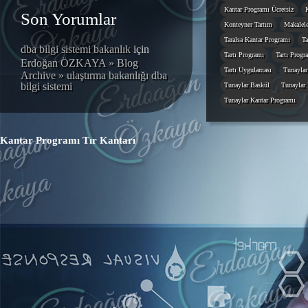
Kantar Programı Ücretsiz
Son Yorumlar
Konteyner Tartım
Makalele
Taralsa Kantar Programı
Ta
dba bilgi sistemi bakanlık
için
Tartı Programı
Tartı Progr
Erdoğan ÖZKAYA » Blog
Tartı Uygulaması
Tunaylar
Archive » ulaştırma bakanlığı dba
bilgi sistemi
Tunaylar Baskül
Tunaylar 
Tunaylar Kantar Programı
Kantar Programı
Tır Kantarı