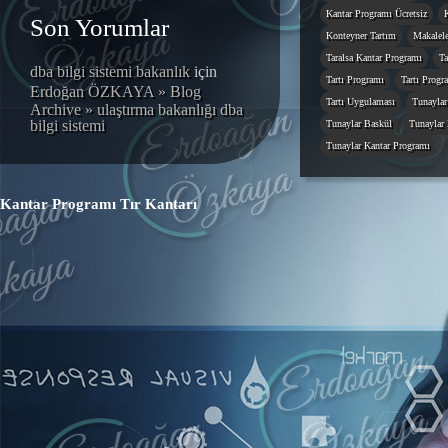
Kantar Programı Ücretsiz
Son Yorumlar
Konteyner Tartım
Makalele
Taralsa Kantar Programı
Ta
dba bilgi sistemi bakanlık
için
Tartı Programı
Tartı Progr
Erdoğan ÖZKAYA » Blog
Tartı Uygulaması
Tunaylar
Archive » ulaştırma bakanlığı dba
bilgi sistemi
Tunaylar Baskül
Tunaylar 
Tunaylar Kantar Programı
Kantar Programı
Tır Kantarı