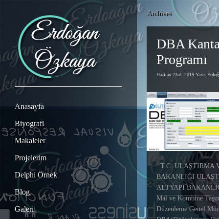
Archives
DBA Kanta
Programı
Haziran 23rd, 2019 Yazar
Erdo
Anasayfa
Biyografi
Makaleler
Projelerim
T.C. ULAŞTIRMA 
Delphi Örnek
BAKANLIĞI ULAŞT
ALTYAPI BAKANLIĞI
Blog
Mal ve Kombine Taşım
Galeri
Düzenleme Genel Müd