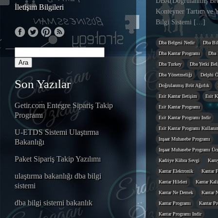
DBA(Doğrulanmış Brüt
İletişim Bilgileri
Konteyner Tartım ve Y
Bilgi Sistemi […]
Dba Belgesi Nedir
Dba Bil
Dba Kantar Programı
Dba 
Dba Turkey
Dba Yetki Belg
Dba Yönetmeliği
Delphi Ö
Son Yazılar
Doğrulanmış Brüt Ağırlık
Esit Kantar Iletişim
Esit K
Getir.com Entegre Sipariş Takip
Esit Kantar Programı
Programı
Esit Kantar Programı Indir
Esit Kantar Programı Kullanı
U-ETDS Sistemi Ulaştırma
Inşaat Muhasebe Programı
Bakanlığı
Inşaat Muhasebe Programı Ücr
Paket Sipariş Takip Yazılımı
Kadriye Kübra Sevgi
Kamy
Kantar Elektronik
Kantar F
ulaştırma bakanlığı dba bilgi
Kantar Hileleri
Kantar Kal
sistemi
Kantar Ne Demek
Kantar N
dba bilgi sistemi bakanlık
Kantar Programı
Kantar Pr
Kantar Programı Indir