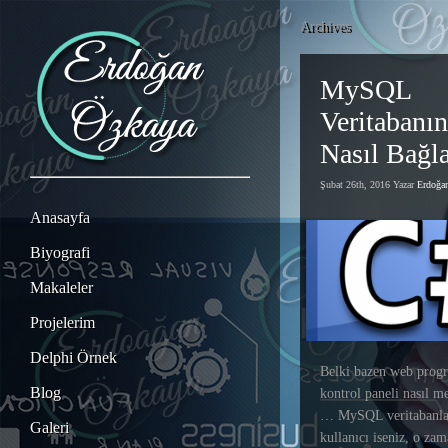
Archives
MySQL
Veritabanı
Nasıl Bağla
Şubat 26th, 2016 Yazar
Erdoğ
Anasayfa
Biyografi
Makaleler
Projelerim
Delphi Örnek
Belki bazen web progr
Blog
kontrol paneli nasıl 
… MySQL veritabanlar
Galeri
kullanıcı iseniz, o zam