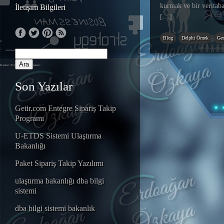
kurmak ve bir verita
İletişim Bilgileri
[…]
Blog
Delphi Örnek
Gen
Kantar Programı
Tır Kantarı
Son Yazılar
Getir.com Entegre Sipariş Takip
Programı
U-ETDS Sistemi Ulaştırma
Bakanlığı
Paket Sipariş Takip Yazılımı
ulaştırma bakanlığı dba bilgi
sistemi
dba bilgi sistemi bakanlık