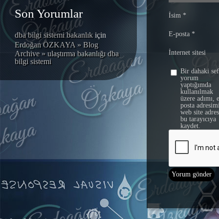
Son Yorumlar
İsim
*
E-posta
*
dba bilgi sistemi bakanlık
için
Erdoğan ÖZKAYA » Blog
İnternet sitesi
Archive » ulaştırma bakanlığı dba
bilgi sistemi
Bir dahaki se
yorum
yaptığımda
kullanılmak
üzere adımı, 
posta adresim
web site adre
bu tarayıcıya
kaydet.