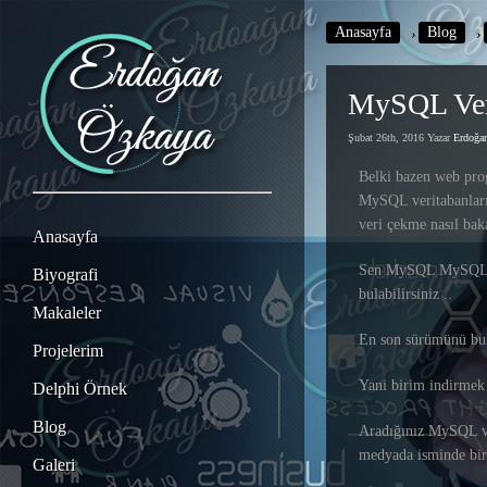
Anasayfa
›
Blog
›
MySQL Veri
Şubat 26th, 2016 Yazar
Erdoğ
Belki bazen web pro
MySQL veritabanların
veri çekme nasıl bak
Anasayfa
Sen MySQL MySQL Co
Biyografi
bulabilirsiniz ..
Makaleler
En son sürümünü bul
Projelerim
Yani birim indirmek 
Delphi Örnek
Blog
Aradığınız MySQL ve
medyada isminde bir
Galeri