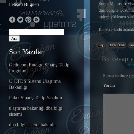
Sonra Microsoft Vis
İletişim Bilgileri
dimiourgite.Çözümler
sadece yüklenen sürü
Bir kere kodu açmak 
Blog
Delphi Örnek
Gen
Son Yazılar
Bir cevap y
Getir.com Entegre Sipariş Takip
Programı
E-posta hesabınız ya
U-ETDS Sistemi Ulaştırma
Yorum
Bakanlığı
Paket Sipariş Takip Yazılımı
ulaştırma bakanlığı dba bilgi
sistemi
dba bilgi sistemi bakanlık