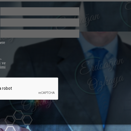
fere
e-
i ve
simi