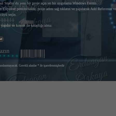
ual Studio’da yeni bir proje açın ve bir uygulama Windows Forms
 Explorer penceresinde, proje adını sağ tıklatın ve yapılacak Add Reference v
cüyü seçin.
yapılır ve komut ile kitaplığı alma:
el
azın
yımlanmayacak.
Gerekli alanlar
*
ile işaretlenmişlerdir