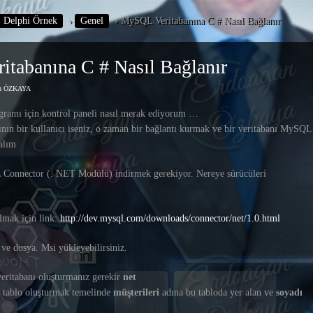
Delphi Örnek
›
Genel
›
MySQL Veritabanına C # Nasıl Bağlanır
tabanına C # Nasıl Bağlanır
an ÖZKAYA
gramı için kontrol paneli nasıl merak ediyorum …
ın bir kullanıcı iseniz, o zaman bir bağlantı kurmak ve bir veritabanı MySQL
alım
nnector (. NET Modülü) indirmek gerekiyor. Nereye sürücüleri
mak için link:
http://dev.mysql.com/downloads/connector/net/1.0.html
ve dosya. Msi yükleyebilirsiniz.
ritabanı oluşturmanız gerekir
net
 tablo oluşturmak temelinde
müşterileri
adına bu tabloda yer alan ve
soyadı