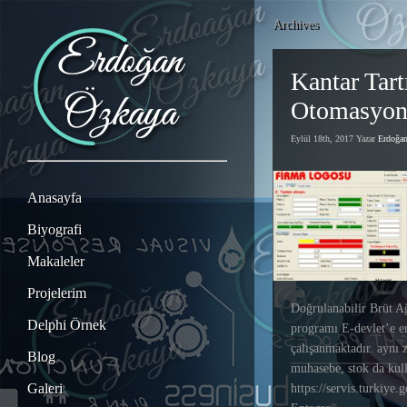
Archives
Kantar Tar
Otomasyo
Eylül 18th, 2017 Yazar
Erdoğ
Anasayfa
Biyografi
Makaleler
Projelerim
Doğrulanabilir Brüt A
Delphi Örnek
programı E-devlet’e e
çalışanmaktadır. aynı
Blog
muhasebe, stok da kulla
Galeri
https://servis.turkiye.g