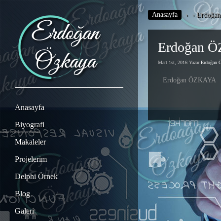
Anasayfa
›
›
Erdoğa
Erdoğan 
Mart 1st, 2016 Yazar
Erdoğan
Erdoğan ÖZKAYA
Anasayfa
Biyografi
Kantar Programı
Tır Kantarı
Makaleler
Projelerim
Delphi Örnek
Blog
Galeri