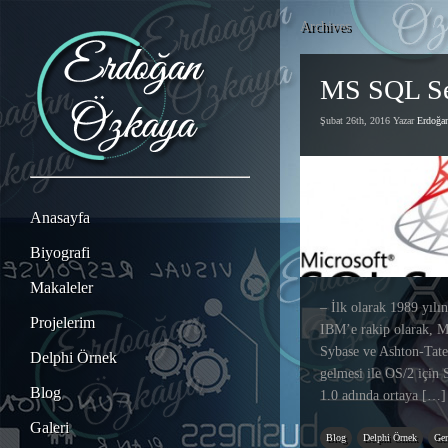
Archives
MS SQL Se
Şubat 26th, 2016 Yazar
Erdoğ
Anasayfa
Biyografi
Makaleler
– İlk olarak 1989 yılı
Projelerim
IBM’e rakip olarak, M
Sybase ve Ashton-Tate
Delphi Örnek
gelmesi ile OS/2 için
Blog
1.0 adında ortaya […]
Galeri
Blog
Delphi Örnek
Gen