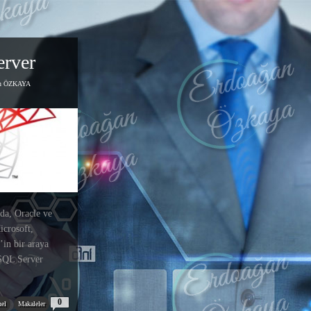
rver
an ÖZKAYA
nda, Oracle ve
icrosoft,
’in bir araya
 SQL Server
0
el
Makaleler