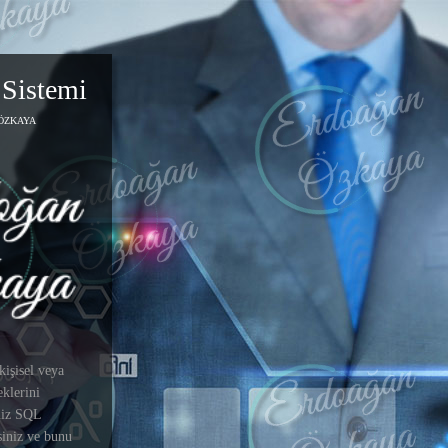
Sistemi
 ÖZKAYA
kişisel veya
eklerini
iniz SQL
siniz ve bunu