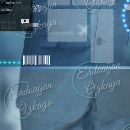
 dilimlerinde
lirsiniz.
0