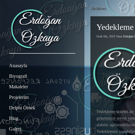
Archives
Yedekleme 
Ocak 6th, 2016 Yazar
Erdoğan
Anasayfa
Biyografi
Makaleler
Projelerim
Delphi Örnek
Yedekleme sistemi ile 
Blog
şirketinizin server yed
alabilir aşivleyebilirs
Galeri
Yedeklemesi yapabilir