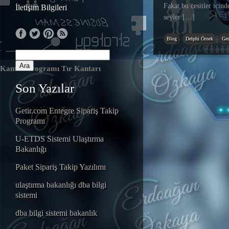
Fakat bu cesitler icind
İletişim Bilgileri
seyler […]
Blog
Delphi Örnek
Gen
Kantar Programı
Tır Kantarı
Son Yazılar
Getir.com Entegre Sipariş Takip
Programı
U-ETDS Sistemi Ulaştırma
Bakanlığı
Paket Sipariş Takip Yazılımı
ulaştırma bakanlığı dba bilgi
sistemi
dba bilgi sistemi bakanlık