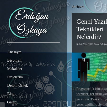
Archives
Genel Yazı
Teknikleri
Nelerdir?
Şubat 26th, 2016 Yazar
Erdoğ
Anasayfa
Biyografi
Makaleler
Projelerim
Delphi Örnek
Programcilik isinde te
Blog
teknikler, her turlu ya
gecerlidir. Baska bir 
Galeri
genel yazilim tiplerind