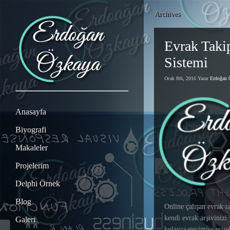
Archives
Evrak Taki
Sistemi
Ocak 8th, 2016 Yazar
Erdoğan
Anasayfa
Biyografi
Makaleler
Projelerim
Delphi Örnek
Blog
Online çalışan evrak ta
kendi evrak arşivinizi 
Galeri
kolayca geçimişe erişeb