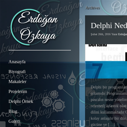
Archives
Delphi Ned
Şubat 26th, 2016 Yazar
Erdoğ
Anasayfa
Biyografi
Makaleler
Delphi bir programla
Projelerim
ortamıdır.Programlama
pascalın nesne yönelim
Delphi Örnek
oriented) uzantısı olan
Blog
dilini kullanmaktadır.
kolay anlaşılır bir dile
Galeri
gücüne ve […]