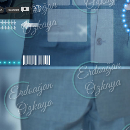
0
el
Makaleler