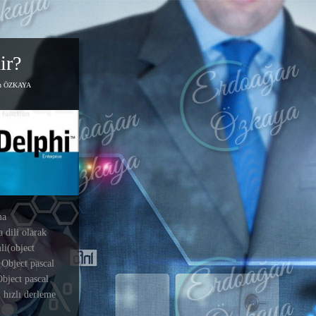
ir?
an ÖZKAYA
ma
 dili olarak
li(object
 Object pascal
Object pascal
, hızlı derleme