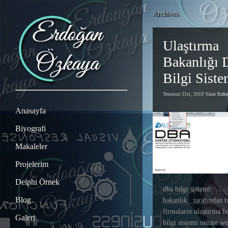
Archives
Ulaştırma
Bakanlığı 
Bilgi Siste
Temmuz 31st, 2019 Yazar
Erd
Anasayfa
Biyografi
Makaleler
Projelerim
Delphi Örnek
dba bilgi sistemi
Blog
bakanlık tarafından t
firmaların ulaştırma b
Galeri
bilgi sistemi online we