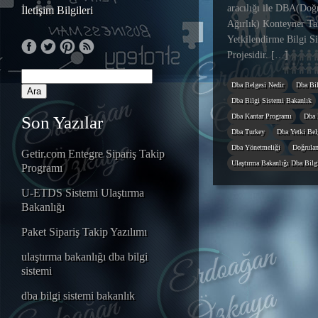
aracılığı ile DBA(Doğ
İletişim Bilgileri
Ağırlık) Konteyner Ta
Yetkilendirme Bilgi S
Projesidir. […]
Dba Belgesi Nedir
Dba Bil
Dba Bilgi Sistemi Bakanlık
Dba Kantar Programı
Dba 
Son Yazılar
Dba Turkey
Dba Yetki Belg
Dba Yönetmeliği
Doğrulan
Getir.com Entegre Sipariş Takip
Ulaştırma Bakanlığı Dba Bilg
Programı
U-ETDS Sistemi Ulaştırma
Bakanlığı
Paket Sipariş Takip Yazılımı
ulaştırma bakanlığı dba bilgi
sistemi
dba bilgi sistemi bakanlık