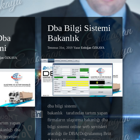
Dba Bilgi Sistemi
Dba
Bakanlık
mi
Temmuz 31st, 2019 Yazar
Erdoğan ÖZKAYA
oğan ÖZKAYA
dba bilgi sistemi
bakanlık tarafından tartım yapan
firmaların ulaştırma bakanlığı dba
artım yapan
bilgi sistemi online web servisleri
akanlığı dba
aracılığı ile DBA(Doğrulanmış Brüt
b servisleri