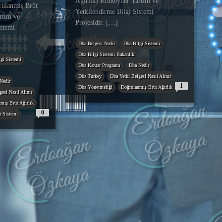
Ağırlık) Konteyner Tartım ve
rulanmış Brüt
Yetkilendirme Bilgi Sistemi
rtım ve
Projesidir. […]
istemi
Dba Belgesi Nedir
Dba Bilgi Sistemi
Dba Bilgi Sistemi Bakanlık
gi Sistemi
Dba Kantar Programı
Dba Nedir
Dba Turkey
Dba Yetki Belgesi Nasıl Alınır
Nedir
1
Dba Yönetmeliği
Doğrulanmış Brüt Ağırlık
esi Nasıl Alınır
mış Brüt Ağırlık
0
i Sistemi