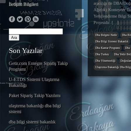
aracılığı ile DBA(Doğ
İletişim Bilgileri
Ağırlık) Konteyner Ta
Yetkilendirme Bilgi S
Projesidir. […]
Dba Belgesi Nedir
Dba Bil
Dba Bilgi Sistemi Bakanlık
Dba Kantar Programı
Dba 
Son Yazılar
Dba Turkey
Dba Yetki Belg
Dba Yönetmeliği
Doğrulan
Getir.com Entegre Sipariş Takip
Ulaştırma Bakanlığı Dba Bilg
Programı
U-ETDS Sistemi Ulaştırma
Kantar Programı
Tır Kantarı
Bakanlığı
Paket Sipariş Takip Yazılımı
ulaştırma bakanlığı dba bilgi
sistemi
dba bilgi sistemi bakanlık