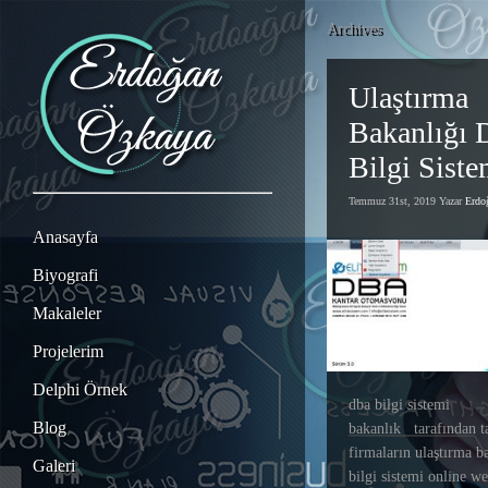
Archives
Ulaştırma
Bakanlığı 
Bilgi Siste
Temmuz 31st, 2019 Yazar
Erd
Anasayfa
Biyografi
Makaleler
Projelerim
Delphi Örnek
dba bilgi sistemi
Blog
bakanlık tarafından t
firmaların ulaştırma b
Galeri
bilgi sistemi online we